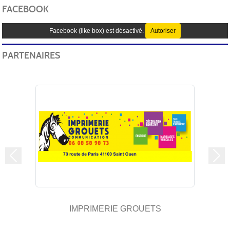
FACEBOOK
Facebook (like box) est désactivé.
Autoriser
PARTENAIRES
Précedent
Sui
IMPRIMERIE GROUETS