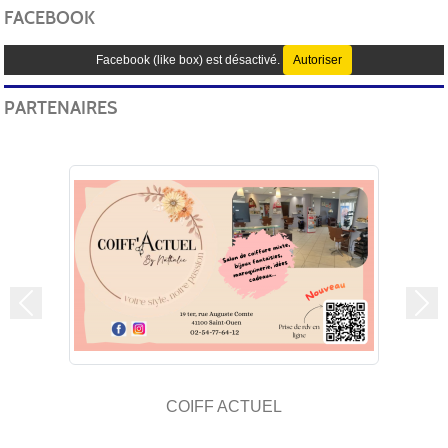
FACEBOOK
Facebook (like box) est désactivé.
Autoriser
PARTENAIRES
Précedent
Sui
COIFF ACTUEL