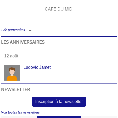
E DU MIDI
NLD DE
+ de partenaires
LES ANNIVERSAIRES
12 août
Ludovic Jamet
NEWSLETTER
Inscription à la newsletter
Voir toutes les newsletters