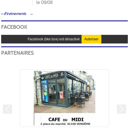
le 09/08
+ d'évènements
FACEBOOK
Facebook (like box) est désactivé.
Autoriser
PARTENAIRES
Précedent
Sui