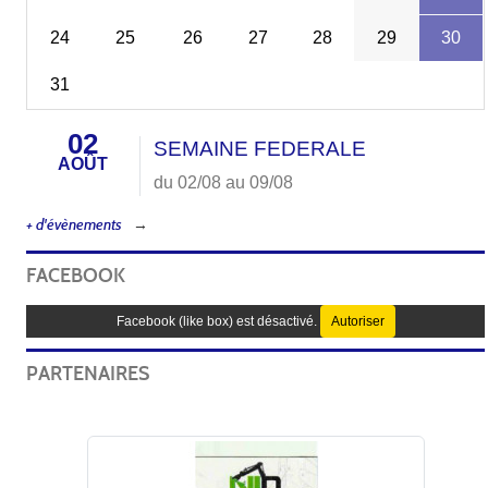
24
25
26
27
28
29
30
31
02
SEMAINE FEDERALE
AOÛT
du 02/08 au 09/08
+ d'évènements
FACEBOOK
Facebook (like box) est désactivé.
Autoriser
PARTENAIRES