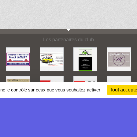
Les partenaires du club
nne le contrôle sur ceux que vous souhaitez activer
Tout accepte