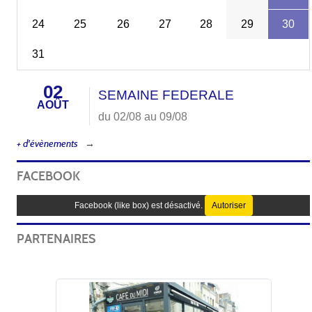
24
25
26
27
28
29
30
31
02
SEMAINE FEDERALE
AOÛT
du 02/08 au 09/08
+ d'évènements
FACEBOOK
Facebook (like box) est désactivé.
Autoriser
PARTENAIRES