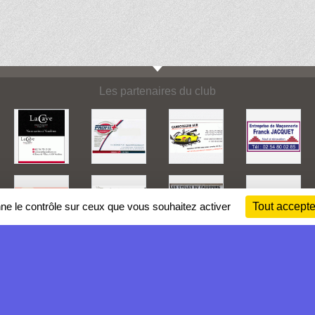
Les partenaires du club
nne le contrôle sur ceux que vous souhaitez activer
Tout accepte