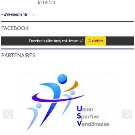
le 09/08
+ d'évènements
FACEBOOK
Facebook (like box) est désactivé.
Autoriser
PARTENAIRES
Précedent
Sui