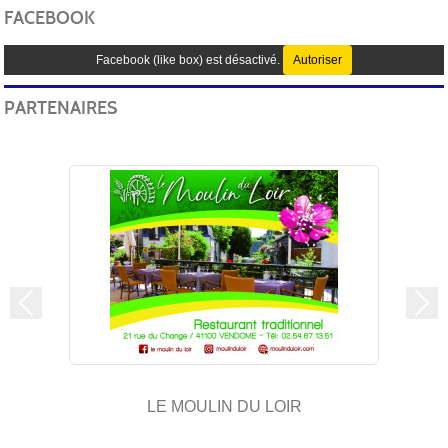
FACEBOOK
Facebook (like box) est désactivé.
Autoriser
PARTENAIRES
Précedent
Sui
LE MOULIN DU LOIR