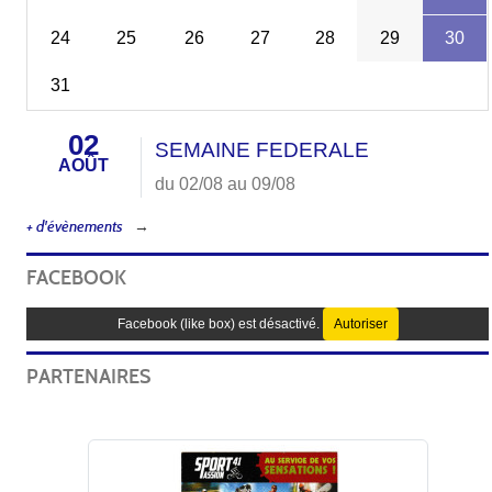
24
25
26
27
28
29
30
31
02
SEMAINE FEDERALE
AOÛT
du 02/08 au 09/08
+ d'évènements
FACEBOOK
Facebook (like box) est désactivé.
Autoriser
PARTENAIRES