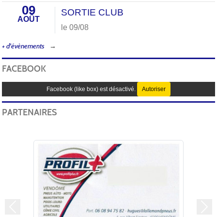
09
SORTIE CLUB
AOÛT
le 09/08
+ d'évènements
FACEBOOK
Facebook (like box) est désactivé.
Autoriser
PARTENAIRES
Précedent
Sui