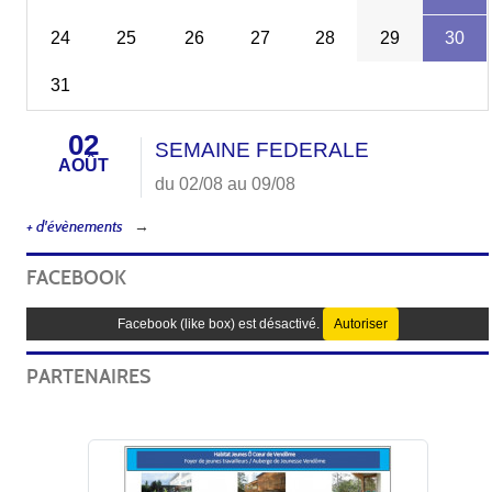
24
25
26
27
28
29
30
31
02
SEMAINE FEDERALE
AOÛT
du 02/08 au 09/08
+ d'évènements
FACEBOOK
Facebook (like box) est désactivé.
Autoriser
PARTENAIRES