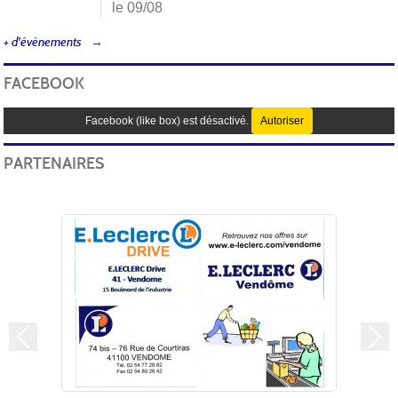
le 09/08
+ d'évènements
FACEBOOK
Facebook (like box) est désactivé.
Autoriser
PARTENAIRES
Précedent
Sui