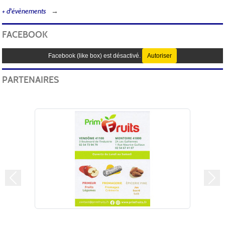
+ d'évènements
FACEBOOK
Facebook (like box) est désactivé.
Autoriser
PARTENAIRES
Précedent
Sui