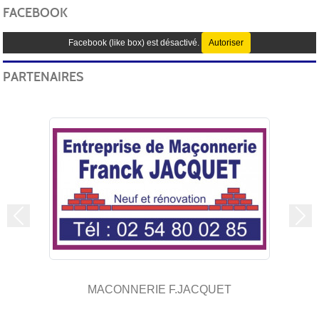
FACEBOOK
Facebook (like box) est désactivé.
Autoriser
PARTENAIRES
Précedent
Sui
MACONNERIE F.JACQUET