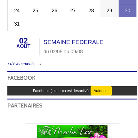
24
25
26
27
28
29
30
31
02
SEMAINE FEDERALE
AOÛT
du 02/08 au 09/08
+ d'évènements
FACEBOOK
Facebook (like box) est désactivé.
Autoriser
PARTENAIRES