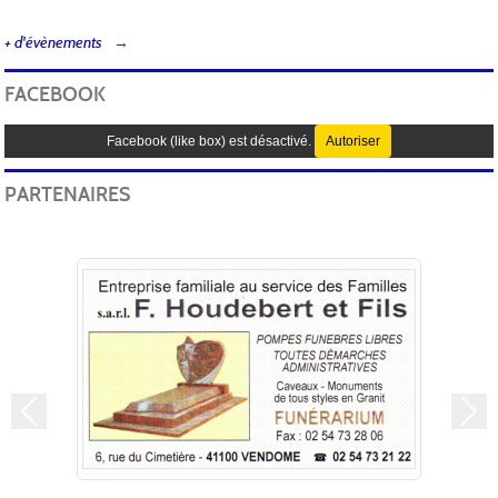
+ d'évènements
FACEBOOK
Facebook (like box) est désactivé.
Autoriser
PARTENAIRES
Précedent
Sui