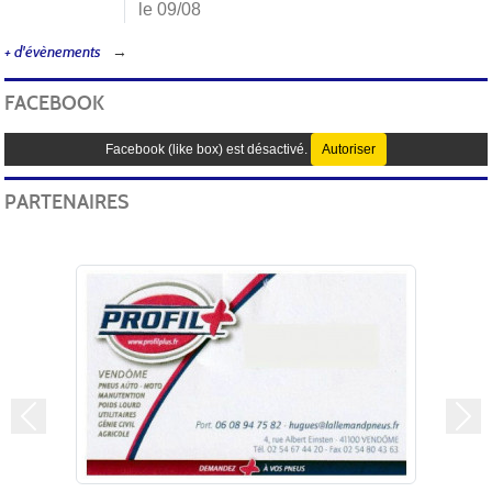
le 09/08
+ d'évènements
FACEBOOK
Facebook (like box) est désactivé.
Autoriser
PARTENAIRES
Précedent
Sui