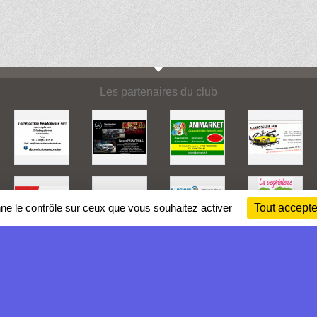
Les partenaires du club
nne le contrôle sur ceux que vous souhaitez activer
Tout accepte