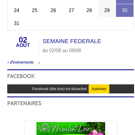
24
25
26
27
28
29
30
31
02
SEMAINE FEDERALE
AOÛT
du 02/08 au 09/08
+ d'évènements
FACEBOOK
Facebook (like box) est désactivé.
Autoriser
PARTENAIRES